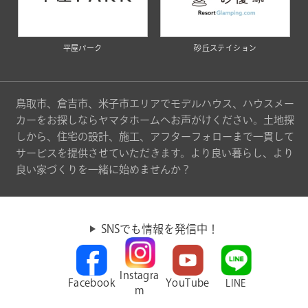
平屋パーク
砂丘ステイション
鳥取市、倉吉市、米子市エリアでモデルハウス、ハウスメー
カーをお探しならヤマタホームへお声がけください。土地探
しから、住宅の設計、施工、アフターフォローまで一貫して
サービスを提供させていただきます。より良い暮らし、より
良い家づくりを一緒に始めませんか？
SNSでも情報を発信中！
Instagra
Facebook
YouTube
LINE
m