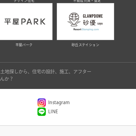
デザイン住宅
不動産売買・査定
平屋パーク
砂丘ステイション
。土地探しから、住宅の設計、施工、アフター
んか？
Instagram
LINE