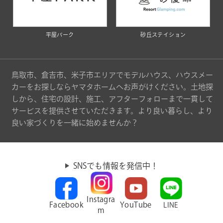
平屋パーク
砂丘ステイション
鳥取市、倉吉市、米子市エリアでモデルハウス、ハウスメー
カーをお探しならヤマタホームへお声がけください。土地探
しから、住宅の設計、施工、アフターフォローまで一貫して
サービスを提供させていただきます。より良い暮らし、より
良い家づくりを一緒に始めませんか？
SNSでも情報を発信中！
Instagra
Facebook
YouTube
LINE
m