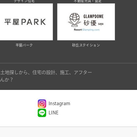
デザイン住宅
不動産売買・査定
平屋パーク
砂丘ステイション
。土地探しから、住宅の設計、施工、アフター
んか？
Instagram
LINE