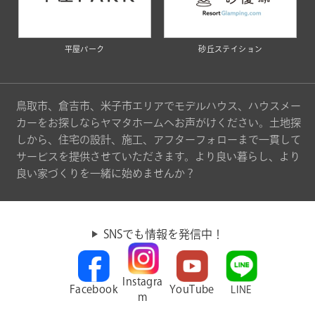
平屋パーク
砂丘ステイション
鳥取市、倉吉市、米子市エリアでモデルハウス、ハウスメー
カーをお探しならヤマタホームへお声がけください。土地探
しから、住宅の設計、施工、アフターフォローまで一貫して
サービスを提供させていただきます。より良い暮らし、より
良い家づくりを一緒に始めませんか？
SNSでも情報を発信中！
Instagra
Facebook
YouTube
LINE
m