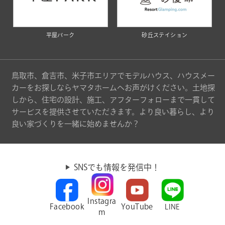
平屋パーク
砂丘ステイション
鳥取市、倉吉市、米子市エリアでモデルハウス、ハウスメー
カーをお探しならヤマタホームへお声がけください。土地探
しから、住宅の設計、施工、アフターフォローまで一貫して
サービスを提供させていただきます。より良い暮らし、より
良い家づくりを一緒に始めませんか？
SNSでも情報を発信中！
Instagra
Facebook
YouTube
LINE
m