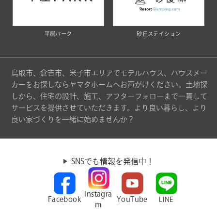
平屋パーク
砂丘ステイション
鳥取市、倉吉市、米子市エリアでモデルハウス、ハウスメー
カーをお探しならヤマタホームへお声がけください。土地探
しから、住宅の設計、施工、アフターフォローまで一貫して
サービスを提供させていただきます。より良い暮らし、より
良い家づくりを一緒に始めませんか？
SNSでも情報を発信中！
Instagra
Facebook
YouTube
LINE
m