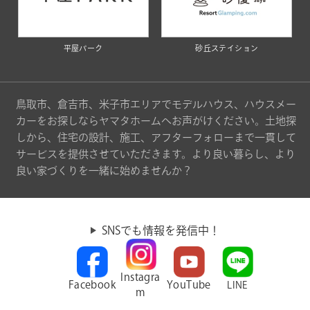
平屋パーク
砂丘ステイション
鳥取市、倉吉市、米子市エリアでモデルハウス、ハウスメー
カーをお探しならヤマタホームへお声がけください。土地探
しから、住宅の設計、施工、アフターフォローまで一貫して
サービスを提供させていただきます。より良い暮らし、より
良い家づくりを一緒に始めませんか？
SNSでも情報を発信中！
Instagra
Facebook
YouTube
LINE
m