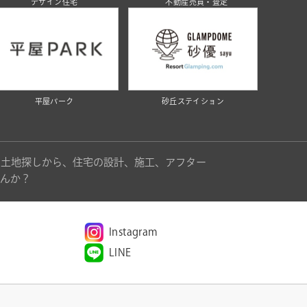
デザイン住宅
不動産売買・査定
平屋パーク
砂丘ステイション
。土地探しから、住宅の設計、施工、アフター
んか？
Instagram
LINE