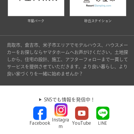
平屋パーク
砂丘ステイション
鳥取市、倉吉市、米子市エリアでモデルハウス、ハウスメー
カーをお探しならヤマタホームへお声がけください。土地探
しから、住宅の設計、施工、アフターフォローまで一貫して
サービスを提供させていただきます。より良い暮らし、より
良い家づくりを一緒に始めませんか？
SNSでも情報を発信中！
Instagra
Facebook
YouTube
LINE
m