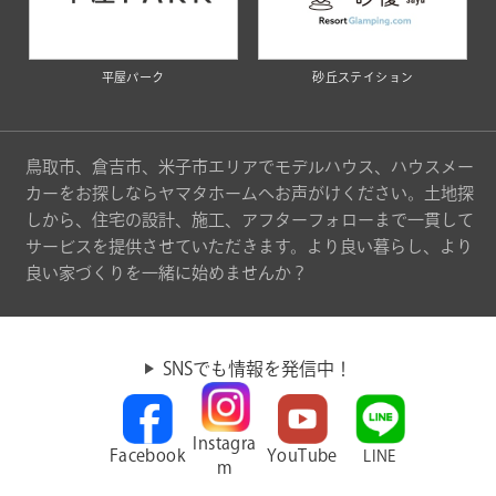
平屋パーク
砂丘ステイション
鳥取市、倉吉市、米子市エリアでモデルハウス、ハウスメー
カーをお探しならヤマタホームへお声がけください。土地探
しから、住宅の設計、施工、アフターフォローまで一貫して
サービスを提供させていただきます。より良い暮らし、より
良い家づくりを一緒に始めませんか？
SNSでも情報を発信中！
Instagra
Facebook
YouTube
LINE
m