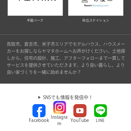
平屋パーク
砂丘ステイション
鳥取市、倉吉市、米子市エリアでモデルハウス、ハウスメー
カーをお探しならヤマタホームへお声がけください。土地探
しから、住宅の設計、施工、アフターフォローまで一貫して
サービスを提供させていただきます。より良い暮らし、より
良い家づくりを一緒に始めませんか？
SNSでも情報を発信中！
Instagra
Facebook
YouTube
LINE
m