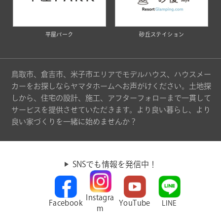
平屋パーク
砂丘ステイション
鳥取市、倉吉市、米子市エリアでモデルハウス、ハウスメー
カーをお探しならヤマタホームへお声がけください。土地探
しから、住宅の設計、施工、アフターフォローまで一貫して
サービスを提供させていただきます。より良い暮らし、より
良い家づくりを一緒に始めませんか？
SNSでも情報を発信中！
Instagra
Facebook
YouTube
LINE
m