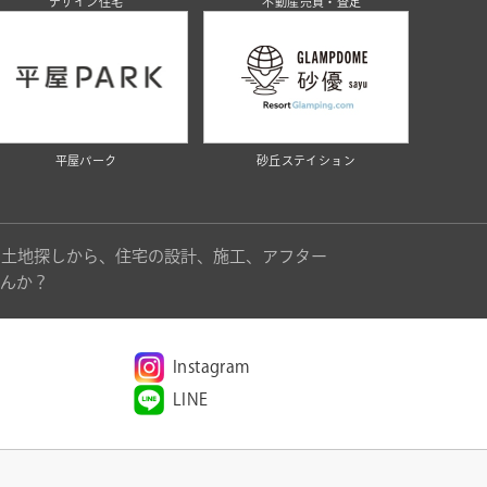
デザイン住宅
不動産売買・査定
平屋パーク
砂丘ステイション
。土地探しから、住宅の設計、施工、アフター
んか？
Instagram
LINE