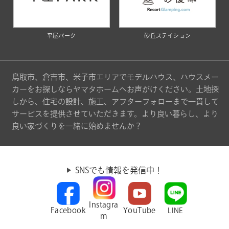
平屋パーク
砂丘ステイション
鳥取市、倉吉市、米子市エリアでモデルハウス、ハウスメー
カーをお探しならヤマタホームへお声がけください。土地探
しから、住宅の設計、施工、アフターフォローまで一貫して
サービスを提供させていただきます。より良い暮らし、より
良い家づくりを一緒に始めませんか？
SNSでも情報を発信中！
Instagra
Facebook
YouTube
LINE
m