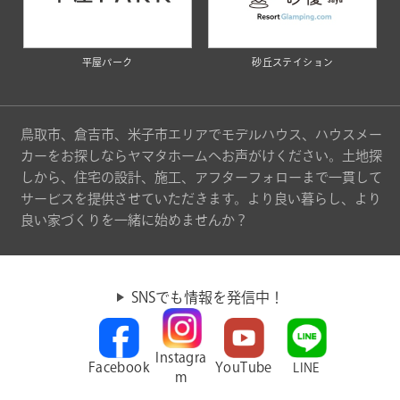
平屋パーク
砂丘ステイション
鳥取市、倉吉市、米子市エリアでモデルハウス、ハウスメー
カーをお探しならヤマタホームへお声がけください。土地探
しから、住宅の設計、施工、アフターフォローまで一貫して
サービスを提供させていただきます。より良い暮らし、より
良い家づくりを一緒に始めませんか？
SNSでも情報を発信中！
Instagra
Facebook
YouTube
LINE
m