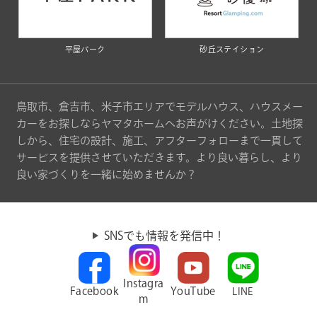
平屋パーク
砂丘ステイション
鳥取市、倉吉市、米子市エリアでモデルハウス、ハウスメー
カーをお探しならヤマタホームへお声がけください。土地探
しから、住宅の設計、施工、アフターフォローまで一貫して
サービスを提供させていただきます。より良い暮らし、より
良い家づくりを一緒に始めませんか？
SNSでも情報を発信中！
Instagra
Facebook
YouTube
LINE
m