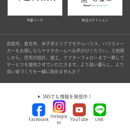
平屋パーク
砂丘ステイション
鳥取市、倉吉市、米子市エリアでモデルハウス、ハウスメー
カーをお探しならヤマタホームへお声がけください。土地探
しから、住宅の設計、施工、アフターフォローまで一貫して
サービスを提供させていただきます。より良い暮らし、より
良い家づくりを一緒に始めませんか？
SNSでも情報を発信中！
Instagra
Facebook
YouTube
LINE
m