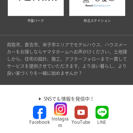
平屋パーク
砂丘ステイション
鳥取市、倉吉市、米子市エリアでモデルハウス、ハウスメー
カーをお探しならヤマタホームへお声がけください。土地探
しから、住宅の設計、施工、アフターフォローまで一貫して
サービスを提供させていただきます。より良い暮らし、より
良い家づくりを一緒に始めませんか？
SNSでも情報を発信中！
Instagra
Facebook
YouTube
LINE
m