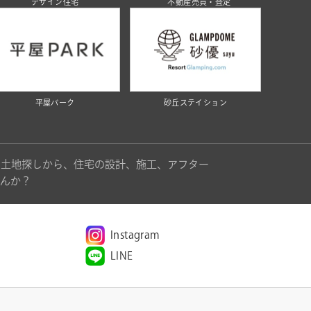
デザイン住宅
不動産売買・査定
平屋パーク
砂丘ステイション
。土地探しから、住宅の設計、施工、アフター
んか？
Instagram
LINE