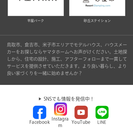
平屋パーク
砂丘ステイション
鳥取市、倉吉市、米子市エリアでモデルハウス、ハウスメー
カーをお探しならヤマタホームへお声がけください。土地探
しから、住宅の設計、施工、アフターフォローまで一貫して
サービスを提供させていただきます。より良い暮らし、より
良い家づくりを一緒に始めませんか？
SNSでも情報を発信中！
Instagra
Facebook
YouTube
LINE
m