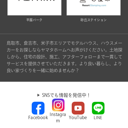
平屋パーク
砂丘ステイション
鳥取市、倉吉市、米子市エリアでモデルハウス、ハウスメー
カーをお探しならヤマタホームへお声がけください。土地探
しから、住宅の設計、施工、アフターフォローまで一貫して
サービスを提供させていただきます。より良い暮らし、より
良い家づくりを一緒に始めませんか？
SNSでも情報を発信中！
Instagra
Facebook
YouTube
LINE
m