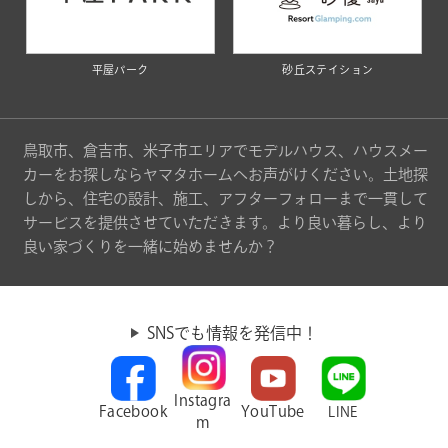
平屋パーク
砂丘ステイション
鳥取市、倉吉市、米子市エリアでモデルハウス、ハウスメー
カーをお探しならヤマタホームへお声がけください。土地探
しから、住宅の設計、施工、アフターフォローまで一貫して
サービスを提供させていただきます。より良い暮らし、より
良い家づくりを一緒に始めませんか？
SNSでも情報を発信中！
Instagra
Facebook
YouTube
LINE
m