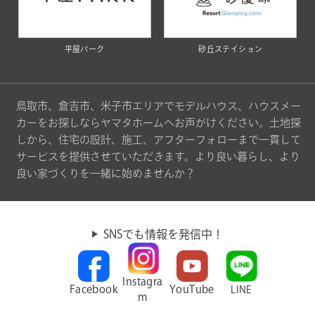
平屋パーク
砂丘ステイション
鳥取市、倉吉市、米子市エリアでモデルハウス、ハウスメー
カーをお探しならヤマタホームへお声がけください。土地探
しから、住宅の設計、施工、アフターフォローまで一貫して
サービスを提供させていただきます。より良い暮らし、より
良い家づくりを一緒に始めませんか？
SNSでも情報を発信中！
Instagra
Facebook
YouTube
LINE
m