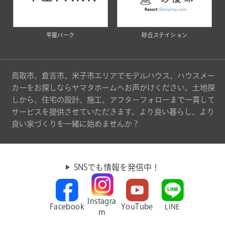
平屋パーク
砂丘ステイション
鳥取市、倉吉市、米子市エリアでモデルハウス、ハウスメー
カーをお探しならヤマタホームへお声がけください。土地探
しから、住宅の設計、施工、アフターフォローまで一貫して
サービスを提供させていただきます。より良い暮らし、より
良い家づくりを一緒に始めませんか？
SNSでも情報を発信中！
Instagra
Facebook
YouTube
LINE
m