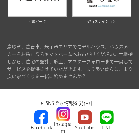
平屋パーク
砂丘ステイション
鳥取市、倉吉市、米子市エリアでモデルハウス、ハウスメー
カーをお探しならヤマタホームへお声がけください。土地探
しから、住宅の設計、施工、アフターフォローまで一貫して
サービスを提供させていただきます。より良い暮らし、より
良い家づくりを一緒に始めませんか？
SNSでも情報を発信中！
Instagra
Facebook
YouTube
LINE
m