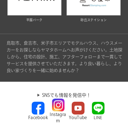
平屋パーク
砂丘ステイション
鳥取市、倉吉市、米子市エリアでモデルハウス、ハウスメー
カーをお探しならヤマタホームへお声がけください。土地探
しから、住宅の設計、施工、アフターフォローまで一貫して
サービスを提供させていただきます。より良い暮らし、より
良い家づくりを一緒に始めませんか？
SNSでも情報を発信中！
Instagra
Facebook
YouTube
LINE
m