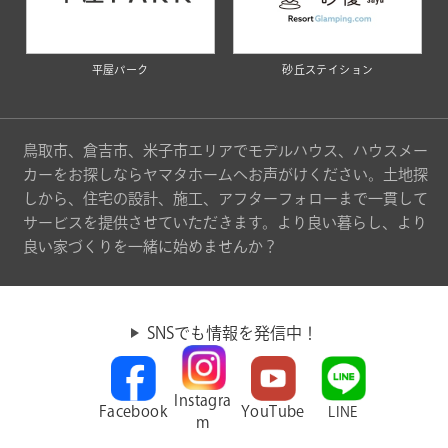
平屋パーク
砂丘ステイション
鳥取市、倉吉市、米子市エリアでモデルハウス、ハウスメー
カーをお探しならヤマタホームへお声がけください。土地探
しから、住宅の設計、施工、アフターフォローまで一貫して
サービスを提供させていただきます。より良い暮らし、より
良い家づくりを一緒に始めませんか？
SNSでも情報を発信中！
Instagra
Facebook
YouTube
LINE
m