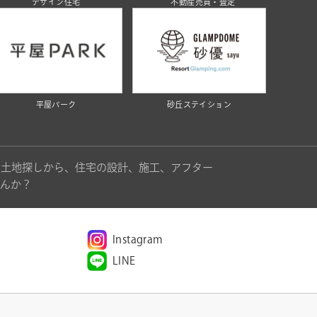
デザイン住宅
不動産売買・査定
平屋パーク
砂丘ステイション
。土地探しから、住宅の設計、施工、アフター
んか？
Instagram
LINE