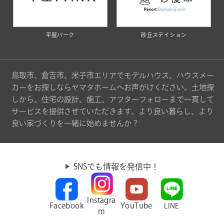
平屋パーク
砂丘ステイション
鳥取市、倉吉市、米子市エリアでモデルハウス、ハウスメー
カーをお探しならヤマタホームへお声がけください。土地探
しから、住宅の設計、施工、アフターフォローまで一貫して
サービスを提供させていただきます。より良い暮らし、より
良い家づくりを一緒に始めませんか？
SNSでも情報を発信中！
Instagra
Facebook
YouTube
LINE
m