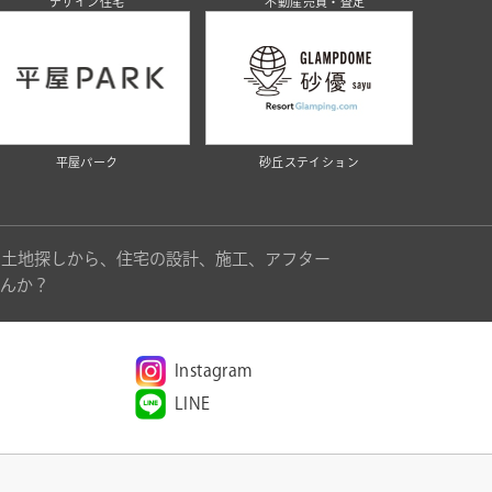
デザイン住宅
不動産売買・査定
平屋パーク
砂丘ステイション
。土地探しから、住宅の設計、施工、アフター
んか？
Instagram
LINE