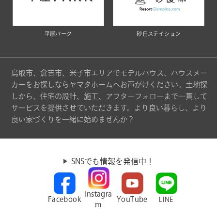
平屋パーク
砂丘ステイション
鳥取市、倉吉市、米子市エリアでモデルハウス、ハウスメー
カーをお探しならヤマタホームへお声がけください。土地探
しから、住宅の設計、施工、アフターフォローまで一貫して
サービスを提供させていただきます。より良い暮らし、より
良い家づくりを一緒に始めませんか？
SNSでも情報を発信中！
Instagra
Facebook
YouTube
LINE
m