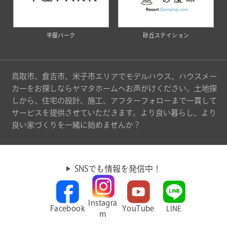
平屋パーク
砂丘ステイション
鳥取市、倉吉市、米子市エリアでモデルハウス、ハウスメー
カーをお探しならヤマタホームへお声がけください。土地探
しから、住宅の設計、施工、アフターフォローまで一貫して
サービスを提供させていただきます。より良い暮らし、より
良い家づくりを一緒に始めませんか？
SNSでも情報を発信中！
Instagra
Facebook
YouTube
LINE
m