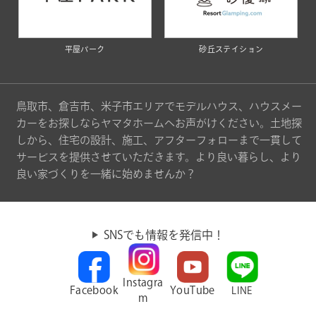
平屋パーク
砂丘ステイション
鳥取市、倉吉市、米子市エリアでモデルハウス、ハウスメー
カーをお探しならヤマタホームへお声がけください。土地探
しから、住宅の設計、施工、アフターフォローまで一貫して
サービスを提供させていただきます。より良い暮らし、より
良い家づくりを一緒に始めませんか？
SNSでも情報を発信中！
Instagra
Facebook
YouTube
LINE
m