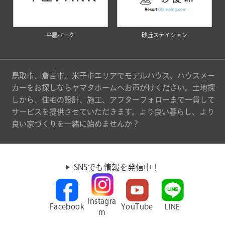
平屋パーク
砂丘ステイション
鳥取市、倉吉市、米子市エリアでモデルハウス、ハウスメー
カーをお探しならヤマタホームへお声がけください。土地探
しから、住宅の設計、施工、アフターフォローまで一貫して
サービスを提供させていただきます。より良い暮らし、より
良い家づくりを一緒に始めませんか？
SNSでも情報を発信中！
Instagra
Facebook
YouTube
LINE
m