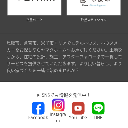
平屋パーク
砂丘ステイション
鳥取市、倉吉市、米子市エリアでモデルハウス、ハウスメー
カーをお探しならヤマタホームへお声がけください。土地探
しから、住宅の設計、施工、アフターフォローまで一貫して
サービスを提供させていただきます。より良い暮らし、より
良い家づくりを一緒に始めませんか？
SNSでも情報を発信中！
Instagra
Facebook
YouTube
LINE
m