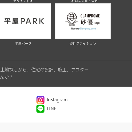
デザイン住宅
不動産売買・査定
平屋パーク
砂丘ステイション
。土地探しから、住宅の設計、施工、アフター
んか？
Instagram
LINE