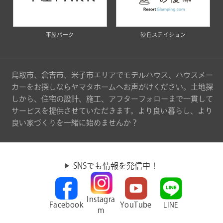
平屋パーク
砂丘ステイション
鳥取市、倉吉市、米子市エリアでモデルハウス、ハウスメー
カーをお探しならヤマタホームへお声がけください。土地探
しから、住宅の設計、施工、アフターフォローまで一貫して
サービスを提供させていただきます。より良い暮らし、より
良い家づくりを一緒に始めませんか？
SNSでも情報を発信中！
Instagra
Facebook
YouTube
LINE
m