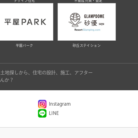
デザイン住宅
不動産売買・査定
平屋パーク
砂丘ステイション
。土地探しから、住宅の設計、施工、アフター
んか？
Instagram
LINE