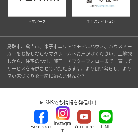
平屋パーク
砂丘ステイション
鳥取市、倉吉市、米子市エリアでモデルハウス、ハウスメー
カーをお探しならヤマタホームへお声がけください。土地探
しから、住宅の設計、施工、アフターフォローまで一貫して
サービスを提供させていただきます。より良い暮らし、より
良い家づくりを一緒に始めませんか？
SNSでも情報を発信中！
Instagra
Facebook
YouTube
LINE
m