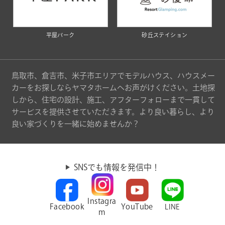
平屋パーク
砂丘ステイション
鳥取市、倉吉市、米子市エリアでモデルハウス、ハウスメー
カーをお探しならヤマタホームへお声がけください。土地探
しから、住宅の設計、施工、アフターフォローまで一貫して
サービスを提供させていただきます。より良い暮らし、より
良い家づくりを一緒に始めませんか？
SNSでも情報を発信中！
Instagra
Facebook
YouTube
LINE
m