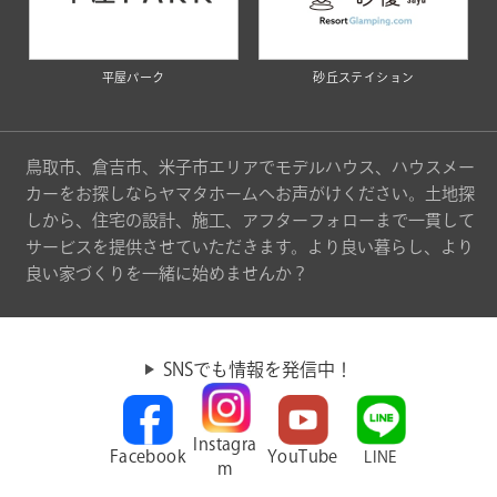
平屋パーク
砂丘ステイション
鳥取市、倉吉市、米子市エリアでモデルハウス、ハウスメー
カーをお探しならヤマタホームへお声がけください。土地探
しから、住宅の設計、施工、アフターフォローまで一貫して
サービスを提供させていただきます。より良い暮らし、より
良い家づくりを一緒に始めませんか？
SNSでも情報を発信中！
Instagra
Facebook
YouTube
LINE
m