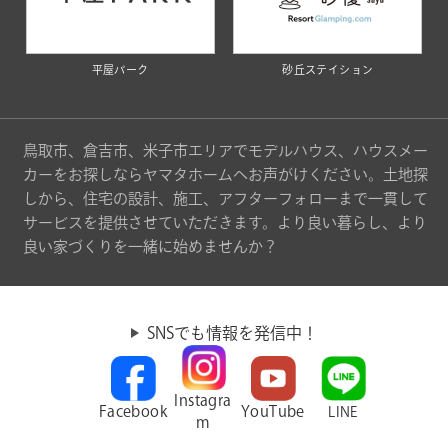
平屋パーク
砂丘ステイション
鳥取市、倉吉市、米子市エリアでモデルハウス、ハウスメー
カーをお探しならヤマタホームへお声がけください。土地探
しから、住宅の設計、施工、アフターフォローまで一貫して
サービスを提供させていただきます。より良い暮らし、より
良い家づくりを一緒に始めませんか？
SNSでも情報を発信中！
Instagra
Facebook
YouTube
LINE
m