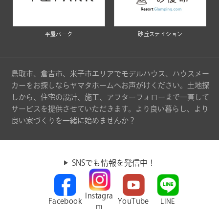
平屋パーク
砂丘ステイション
鳥取市、倉吉市、米子市エリアでモデルハウス、ハウスメー
カーをお探しならヤマタホームへお声がけください。土地探
しから、住宅の設計、施工、アフターフォローまで一貫して
サービスを提供させていただきます。より良い暮らし、より
良い家づくりを一緒に始めませんか？
SNSでも情報を発信中！
Instagra
Facebook
YouTube
LINE
m