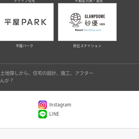
デザイン住宅
不動産売買・査定
平屋パーク
砂丘ステイション
。土地探しから、住宅の設計、施工、アフター
んか？
Instagram
LINE