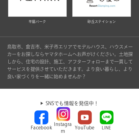
平屋パーク
砂丘ステイション
鳥取市、倉吉市、米子市エリアでモデルハウス、ハウスメー
カーをお探しならヤマタホームへお声がけください。土地探
しから、住宅の設計、施工、アフターフォローまで一貫して
サービスを提供させていただきます。より良い暮らし、より
良い家づくりを一緒に始めませんか？
SNSでも情報を発信中！
Instagra
Facebook
YouTube
LINE
m