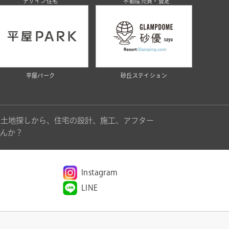
デザイン住宅
不動産売買・査定
平屋パーク
砂丘ステイション
。土地探しから、住宅の設計、施工、アフター
んか？
Instagram
LINE