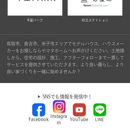
平屋パーク
砂丘ステイション
鳥取市、倉吉市、米子市エリアでモデルハウス、ハウスメー
カーをお探しならヤマタホームへお声がけください。土地探
しから、住宅の設計、施工、アフターフォローまで一貫して
サービスを提供させていただきます。より良い暮らし、より
良い家づくりを一緒に始めませんか？
SNSでも情報を発信中！
Instagra
Facebook
YouTube
LINE
m