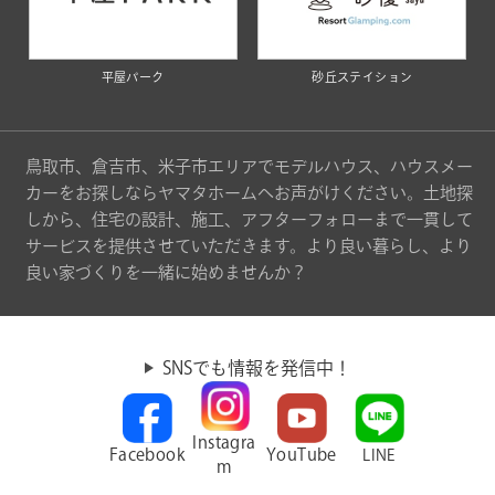
平屋パーク
砂丘ステイション
鳥取市、倉吉市、米子市エリアでモデルハウス、ハウスメー
カーをお探しならヤマタホームへお声がけください。土地探
しから、住宅の設計、施工、アフターフォローまで一貫して
サービスを提供させていただきます。より良い暮らし、より
良い家づくりを一緒に始めませんか？
SNSでも情報を発信中！
Instagra
Facebook
YouTube
LINE
m