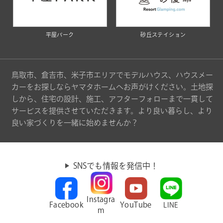
平屋パーク
砂丘ステイション
鳥取市、倉吉市、米子市エリアでモデルハウス、ハウスメー
カーをお探しならヤマタホームへお声がけください。土地探
しから、住宅の設計、施工、アフターフォローまで一貫して
サービスを提供させていただきます。より良い暮らし、より
良い家づくりを一緒に始めませんか？
SNSでも情報を発信中！
Instagra
Facebook
YouTube
LINE
m